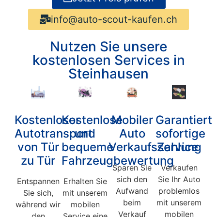
info@auto-scout-kaufen.ch
Nutzen Sie unsere
kostenlosen Services in
Steinhausen
Kostenloser
Kostenlose
Mobiler
Garantiert
Autotransport
und
Auto
sofortige
von Tür
bequeme
Verkaufsservice
Zahlung
zu Tür
Fahrzeugbewertung
Sparen Sie
Verkaufen
sich den
Sie Ihr Auto
Entspannen
Erhalten Sie
Aufwand
problemlos
Sie sich,
mit unserem
beim
mit unserem
während wir
mobilen
Verkauf
mobilen
den
Service eine