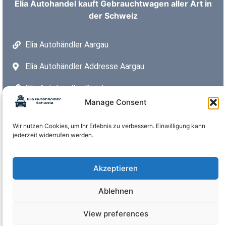
Elia Autohandel kauft Gebrauchtwagen aller Art in
der Schweiz
Elia Autohändler Aargau
Elia Autohändler Addresse Aargau
Elia Autohändler Zürich
Manage Consent
Elia Autohändler Addresse Zürich
Wir nutzen Cookies, um Ihr Erlebnis zu verbessern. Einwilligung kann
Elia Autohandel Diekiton
jederzeit widerrufen werden.
Elia AutoHandel Addresse Dietikon
Öffnungszeiten:
Akzeptieren
Montag – Freitag:
08:00 – 18:00 Uhr
Ablehnen
Samstag:
08:00 – 15:00 Uhr
Sonntag:
geschlossen
View preferences