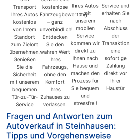
Ihres Autos
Service und
Transport
kostenlose
– mit
erhalten Sie
Ihres Autos
Fahrzeugbewertung
unserem
nach
kostenlos
– ganz
mobilen
Abschluss
von Ihrem
unverbindlich!
Service
der
Standort
Entdecken
kommen wir
Transaktion
zum Zielort
Sie den
direkt zu
eine
übernehmen.
wahren Wert
Ihnen nach
sofortige
Genießen
Ihres
Hause und
Zahlung
Sie die
Fahrzeugs,
machen den
direkt vor
Sicherheit
ohne den
Prozess für
Ihrer
mit unserem
Komfort
Sie bequem
Haustür
bequemen
Ihres
und
Tür-zu-Tür-
Zuhauses zu
stressfrei!
Service
verlassen.
Fragen und Antworten zum
Autoverkauf in Steinhausen:
Tipps und Vorgehensweise