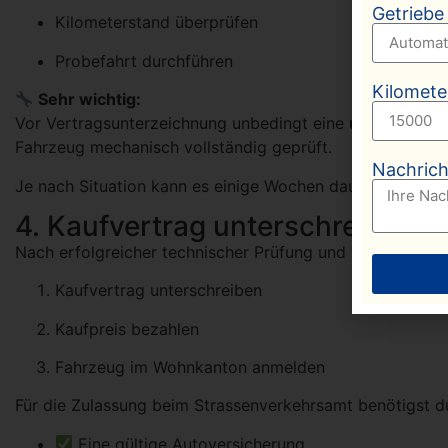
Getrieb
Kilometerstand überprüfen
Probefahrt durchführen
Kilomete
Sehr wichtig:
Vor Vertragsunterzeichnung unbedingt eine
unabhängige
Fahrzeug mechanisch vollständig geprüft.
Nachrich
Je nach Situation kann es einige Wochen dauern, bis alle
4. Kaufvertrag unterschreiben 
Nach erfolgreicher technischer Prüfung und wenn keine M
Kaufvertrag unterschreiben
Kaufpreis bezahlen
Fahrzeug im Wohnkanton anmelden
Für die Zulassung beim Strassenverkehrsamt benötigst d
Eine gültige Autoversicherung