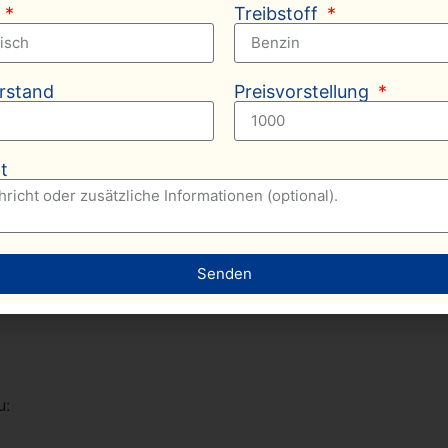
e
Treibstoff
rstand
Preisvorstellung
 technische Kontrolle
durchführen lassen (z. B. in einer G
t
s abgeschlossen ist.
& Auto anmelden
ängel festgestellt wurden:
Senden
u: