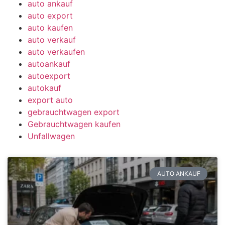
auto ankauf
auto export
auto kaufen
auto verkauf
auto verkaufen
autoankauf
autoexport
autokauf
export auto
gebrauchtwagen export
Gebrauchtwagen kaufen
Unfallwagen
AUTO ANKAUF